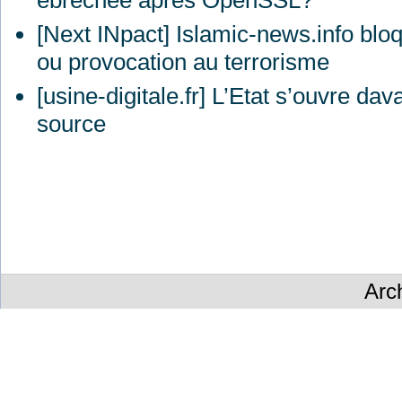
ébréchée après OpenSSL?
[Next INpact] Islamic-news.info blo
ou provocation au terrorisme
[usine-digitale.fr] L’Etat s’ouvre da
source
Arc