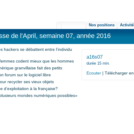
Nos positions
Activit
L'association
se de l'April, semaine 07, année 2016
s hackers se débattent entre l’individu
a16s07
les femmes codent mieux que les hommes
durée 15 min.
rique granvillaise fait des petits
Ecouter
| Télécharger e
n forum sur le logiciel libre
pour recycler ses vieux objets
e d’exploitation à la française?
y a plusieurs mondes numériques possibles»