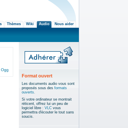
és
Thèmes
Wiki
Audio
Nous aider
n
Ogg
Format ouvert
Les documents audio vous sont
proposés sous des
formats
ouverts
.
Si votre ordinateur se montrait
réticent, offrez lui un peu de
logiciel libre :
VLC
vous
permettra d'écouter le tout sans
soucis.