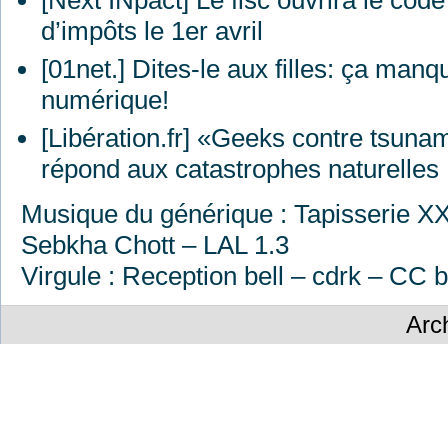
[Next INpact] Le fisc ouvrira le cod
d’impôts le 1er avril
[01net.] Dites-le aux filles: ça ma
numérique!
[Libération.fr] «Geeks contre tsuna
répond aux catastrophes naturelles
Musique du générique : Tapisserie
XX
Sebkha Chott –
LAL
1.3
Virgule : Reception bell – cdrk – CC b
Arc