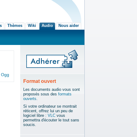
és
Thèmes
Wiki
Audio
Nous aider
n
Ogg
Format ouvert
Les documents audio vous sont
proposés sous des
formats
ouverts
.
Si votre ordinateur se montrait
réticent, offrez lui un peu de
logiciel libre :
VLC
vous
permettra d'écouter le tout sans
soucis.