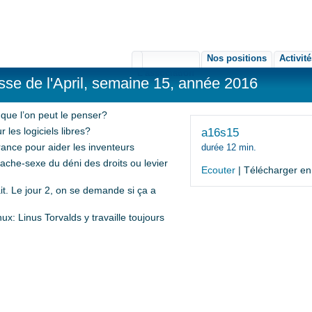
Nos positions
Activit
L'association
se de l'April, semaine 15, année 2016
e que l’on peut le penser?
r les logiciels libres?
a16s15
rance pour aider les inventeurs
durée 12 min.
cache-sexe du déni des droits ou levier
Ecouter
| Télécharger e
ait. Le jour 2, on se demande si ça a
: Linus Torvalds y travaille toujours