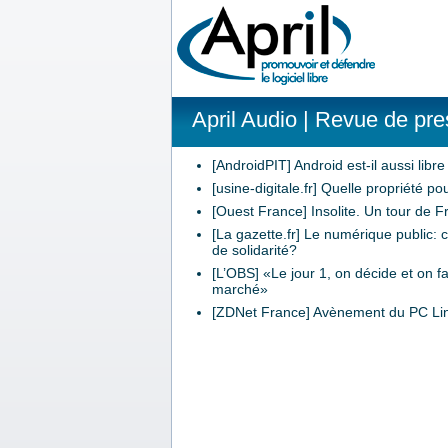
April Audio
| Revue de pres
[AndroidPIT] Android est-il aussi libr
[usine-digitale.fr] Quelle propriété pou
[Ouest France] Insolite. Un tour de F
[La gazette.fr] Le numérique public: 
de solidarité?
[L’OBS] «Le jour 1, on décide et on f
marché»
[ZDNet France] Avènement du PC Linux